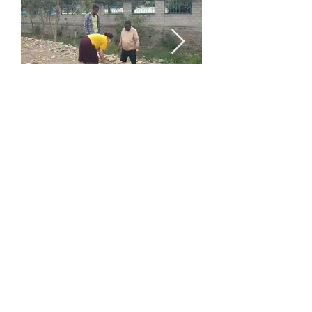
Ecole Nicolas Robinson, activités
durant l’épidémie de Covid-19,
2020
FAIRE UN DON